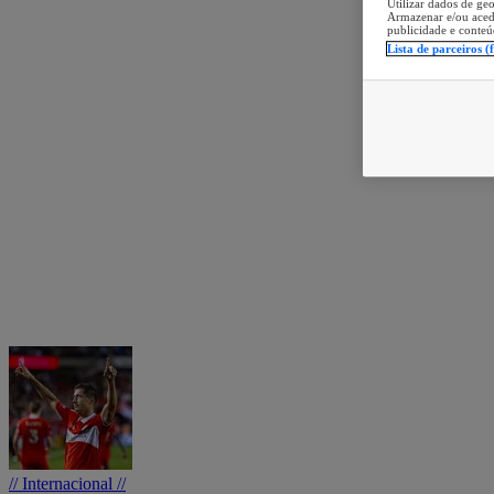
Utilizar dados de geo
Armazenar e/ou aced
publicidade e conteú
Lista de parceiros (
// Internacional //