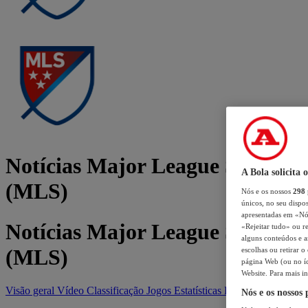
Notícias Major League Soccer
A Bola solicita 
(MLS)
Nós e os nossos
298
únicos, no seu dispos
apresentadas em «Nós 
Notícias Major League Soccer
«Rejeitar tudo» ou re
alguns conteúdos e an
(MLS)
escolhas ou retirar 
página Web (ou no íc
Website. Para mais in
Visão geral
Vídeo
Classificação
Jogos
Estatísticas
Equipas
Nós e os nossos