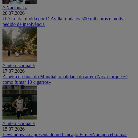
// Nacional //
20.07.2026
UD Leiria: dívida por D'Avilla ronda os 500 mil euros e motiva
pedido de insolvência
// Internacional //
17.07.2026
À beira da final do Mundial, qualidade do ar em Nova Iorque «é
como fumar 10 cigarros»
// Internacional //
15.07.2026
Lewandowski apresentado no Chicago Fire: «Não percebo, mas