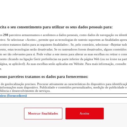
icita o seu consentimento para utilizar os seus dados pessoais para:
sos
298
parceiros armazenamos e acedemos a dados pessoais, como dados de navegação ou identif
itivo. Se selecionar «Aceito», permite que as tecnologias de rastreio suportem as finalidades apr
rceiros tratamos dados para as seguintes finalidades». Se, pelo contrário, selecionar «Rejeitar tud
ento, estas tecnologias serão desativadas. Se os rastreadores forem desativados, alguns conteúdo
 ser tão relevantes para si. Pode voltar a este menu para alterar as suas escolhas ou retirar o con
nto clicando na ligação Gerir preferências na parte inferior da página Web (ou no ícone na part
ágina, se aplicável). As suas escolhas serão aplicadas em Website. Para mais informação, consulte 
e.
ossos parceiros tratamos os dados para fornecermos:
 de geolocalização precisos. Procurar ativamente as características do dispositivo para identifica
 informações num dispositivo. Publicidade e conteúdos personalizados, medição de publicidade e
diência e desenvolvimento de serviços.
eiros (fornecedores)
Mostrar finalidades
Aceito