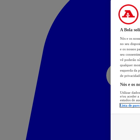
A Bola sol
Nós e os nos
no seu dispos
e os nossos pa
seu consentim
vê poderão não
qualquer mome
esquerda da p
de privacidad
Nós e os n
Utilizar dados
e/ou aceder a
estudos de au
Lista de parc