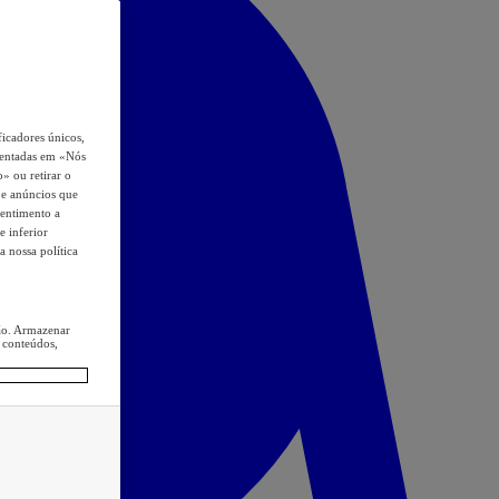
icadores únicos,
esentadas em «Nós
o» ou retirar o
s e anúncios que
sentimento a
e inferior
a nossa política
ção. Armazenar
 conteúdos,