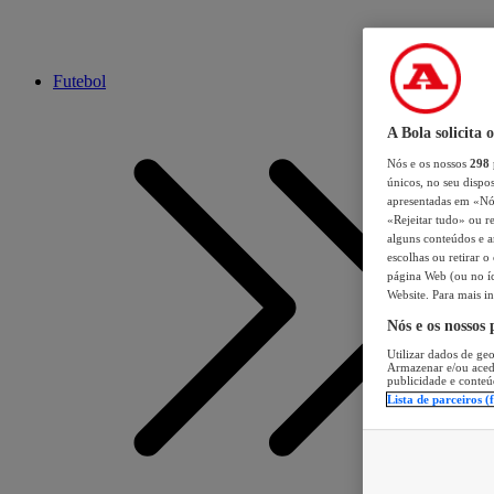
Futebol
A Bola solicita 
Nós e os nossos
298
únicos, no seu dispos
apresentadas em «Nós 
«Rejeitar tudo» ou re
alguns conteúdos e an
escolhas ou retirar 
página Web (ou no íc
Website. Para mais in
Nós e os nossos
Utilizar dados de geo
Armazenar e/ou aced
publicidade e conteú
Lista de parceiros (