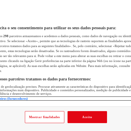
icita o seu consentimento para utilizar os seus dados pessoais para:
sos
298
parceiros armazenamos e acedemos a dados pessoais, como dados de navegação ou identif
itivo. Se selecionar «Aceito», permite que as tecnologias de rastreio suportem as finalidades apr
rceiros tratamos dados para as seguintes finalidades». Se, pelo contrário, selecionar «Rejeitar tud
ento, estas tecnologias serão desativadas. Se os rastreadores forem desativados, alguns conteúdo
 ser tão relevantes para si. Pode voltar a este menu para alterar as suas escolhas ou retirar o con
nto clicando na ligação Gerir preferências na parte inferior da página Web (ou no ícone na part
ágina, se aplicável). As suas escolhas serão aplicadas em Website. Para mais informação, consulte 
e.
ossos parceiros tratamos os dados para fornecermos:
 de geolocalização precisos. Procurar ativamente as características do dispositivo para identifica
 informações num dispositivo. Publicidade e conteúdos personalizados, medição de publicidade e
diência e desenvolvimento de serviços.
eiros (fornecedores)
Mostrar finalidades
Aceito