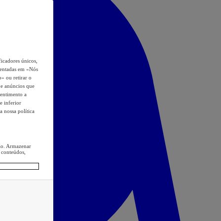
icadores únicos,
esentadas em «Nós
o» ou retirar o
s e anúncios que
sentimento a
e inferior
a nossa política
ção. Armazenar
 conteúdos,