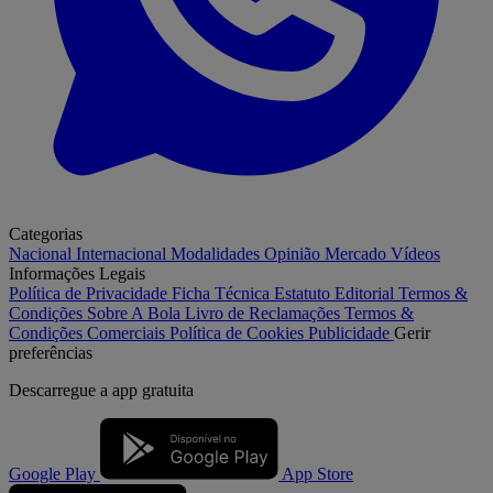
Categorias
Nacional
Internacional
Modalidades
Opinião
Mercado
Vídeos
Informações Legais
Política de Privacidade
Ficha Técnica
Estatuto Editorial
Termos &
Condições
Sobre A Bola
Livro de Reclamações
Termos &
Condições Comerciais
Política de Cookies
Publicidade
Gerir
preferências
Descarregue a
app gratuita
Google Play
App Store