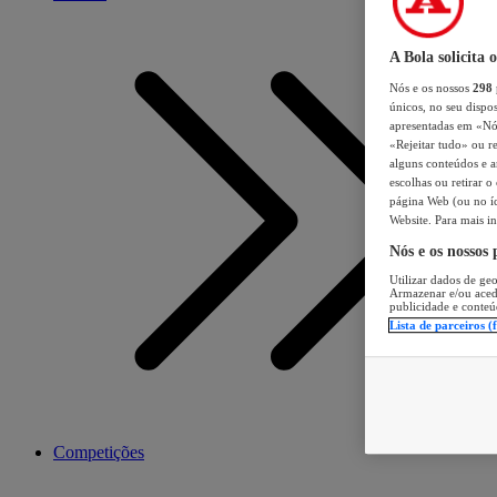
A Bola solicita 
Nós e os nossos
298
únicos, no seu dispos
apresentadas em «Nós 
«Rejeitar tudo» ou re
alguns conteúdos e an
escolhas ou retirar 
página Web (ou no íc
Website. Para mais in
Nós e os nossos
Utilizar dados de geo
Armazenar e/ou aced
publicidade e conteú
Lista de parceiros (
Competições