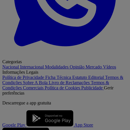
Categorias
Nacional
Internacional
Modalidades
Opinião
Mercado
Vídeos
Informações Legais
Política de Privacidade
Ficha Técnica
Estatuto Editorial
Termos &
Condições
Sobre A Bola
Livro de Reclamações
Termos &
Condições Comerciais
Política de Cookies
Publicidade
Gerir
preferências
Descarregue a
app gratuita
Google Play
App Store