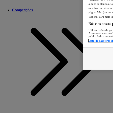
alguns conteúdos e an
escolhas ou retirar 
Competições
página Web (ou no íc
Website. Para mais in
Nós e os nossos
Utilizar dados de geo
Armazenar e/ou aced
publicidade e conteú
Lista de parceiros (