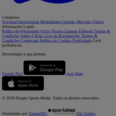
Categorias
Nacional
Internacional
Modalidades
Opinião
Mercado
Vídeos
Informações Legais
Política de Privacidade
Ficha Técnica
Estatuto Editorial
Termos &
Condições
Sobre A Bola
Livro de Reclamações
Termos &
Condições Comerciais
Política de Cookies
Publicidade
Gerir
preferências
Descarregue a
app gratuita
Google Play
App Store
© 2026 Ringier Sports Media. Todos os direitos reservados.
Distribuído por:
Sportal365
Fãs Unidos