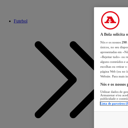
Futebol
A Bola solicita 
Nós e os nossos
298
únicos, no seu dispos
apresentadas em «Nós 
«Rejeitar tudo» ou re
alguns conteúdos e an
escolhas ou retirar 
página Web (ou no íc
Website. Para mais in
Nós e os nossos
Utilizar dados de geo
Armazenar e/ou aced
publicidade e conteú
Lista de parceiros (