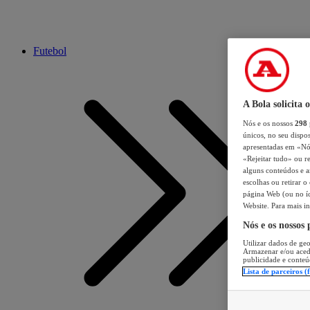
Futebol
A Bola solicita 
Nós e os nossos
298
únicos, no seu dispos
apresentadas em «Nós 
«Rejeitar tudo» ou re
alguns conteúdos e an
escolhas ou retirar 
página Web (ou no íc
Website. Para mais in
Nós e os nossos
Utilizar dados de geo
Armazenar e/ou aced
publicidade e conteú
Lista de parceiros (