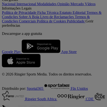
Nacional
Internacional
Modalidades
Opinião
Mercado
Vídeos
Informações Legais
Política de Privacidade
Ficha Técnica
Estatuto Editorial
Termos &
Condições
Sobre A Bola
Livro de Reclamações
Termos &
Condições Comerciais
Política de Cookies
Publicidade
Gerir
preferências
Descarregue a
app gratuita
Google Play
App Store
© 2026 Ringier Sports Media. Todos os direitos reservados.
Distribuído por:
Sportal365
Fãs Unidos
Ringier South Africa
CDE