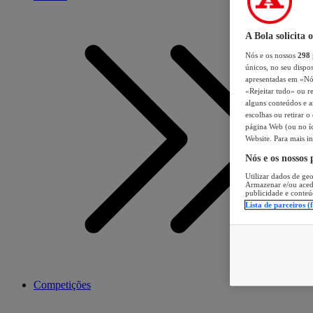
A Bola solicita 
Nós e os nossos
298
únicos, no seu dispos
apresentadas em «Nós 
«Rejeitar tudo» ou re
alguns conteúdos e an
escolhas ou retirar 
página Web (ou no íc
Website. Para mais in
Nós e os nossos
Utilizar dados de geo
Armazenar e/ou aced
publicidade e conteú
Lista de parceiros (
Competições