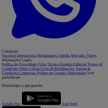
Categorias
Nacional
Internacional
Modalidades
Opinião
Mercado
Vídeos
Informações Legais
Política de Privacidade
Ficha Técnica
Estatuto Editorial
Termos &
Condições
Sobre A Bola
Livro de Reclamações
Termos &
Condições Comerciais
Política de Cookies
Publicidade
Gerir
preferências
Descarregue a
app gratuita
Google Play
App Store