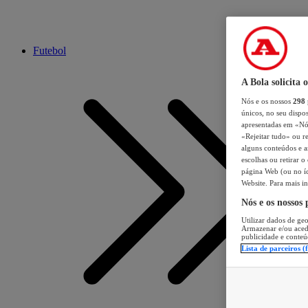
Futebol
A Bola solicita 
Nós e os nossos
298
únicos, no seu dispos
apresentadas em «Nós 
«Rejeitar tudo» ou re
alguns conteúdos e an
escolhas ou retirar 
página Web (ou no íc
Website. Para mais in
Nós e os nossos
Utilizar dados de geo
Armazenar e/ou aced
publicidade e conteú
Lista de parceiros (