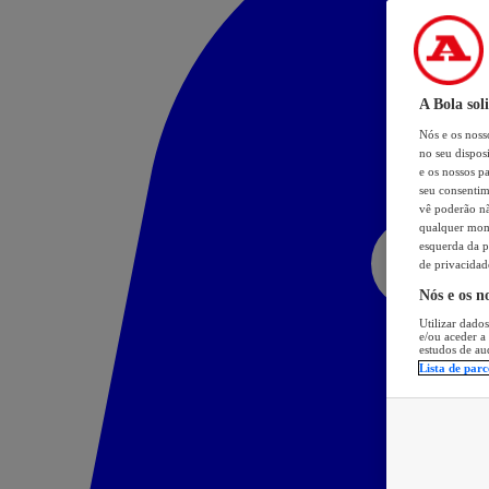
A Bola sol
Nós e os nos
no seu dispos
e os nossos pa
seu consentim
vê poderão não
qualquer mome
esquerda da p
de privacidad
Nós e os n
Utilizar dados
e/ou aceder a
estudos de au
Lista de parc