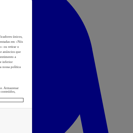
icadores únicos,
esentadas em «Nós
o» ou retirar o
s e anúncios que
sentimento a
e inferior
a nossa política
ção. Armazenar
 conteúdos,