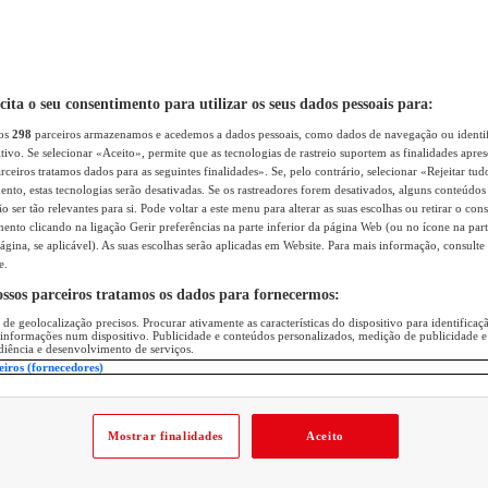
icita o seu consentimento para utilizar os seus dados pessoais para:
sos
298
parceiros armazenamos e acedemos a dados pessoais, como dados de navegação ou identif
itivo. Se selecionar «Aceito», permite que as tecnologias de rastreio suportem as finalidades apr
rceiros tratamos dados para as seguintes finalidades». Se, pelo contrário, selecionar «Rejeitar tud
ento, estas tecnologias serão desativadas. Se os rastreadores forem desativados, alguns conteúdo
 ser tão relevantes para si. Pode voltar a este menu para alterar as suas escolhas ou retirar o con
nto clicando na ligação Gerir preferências na parte inferior da página Web (ou no ícone na part
ágina, se aplicável). As suas escolhas serão aplicadas em Website. Para mais informação, consulte 
e.
ossos parceiros tratamos os dados para fornecermos:
 de geolocalização precisos. Procurar ativamente as características do dispositivo para identifica
 informações num dispositivo. Publicidade e conteúdos personalizados, medição de publicidade e
diência e desenvolvimento de serviços.
eiros (fornecedores)
Mostrar finalidades
Aceito