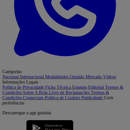
Categorias
Nacional
Internacional
Modalidades
Opinião
Mercado
Vídeos
Informações Legais
Política de Privacidade
Ficha Técnica
Estatuto Editorial
Termos &
Condições
Sobre A Bola
Livro de Reclamações
Termos &
Condições Comerciais
Política de Cookies
Publicidade
Gerir
preferências
Descarregue a
app gratuita