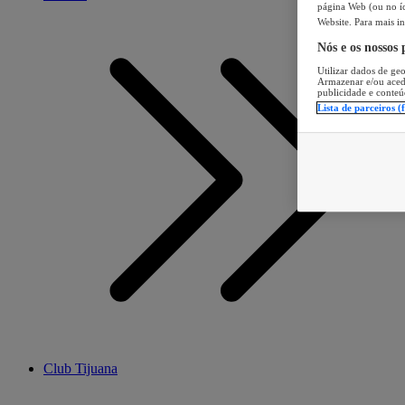
página Web (ou no íc
Website. Para mais in
Nós e os nossos
Utilizar dados de geo
Armazenar e/ou aced
publicidade e conteú
Lista de parceiros (
Club Tijuana