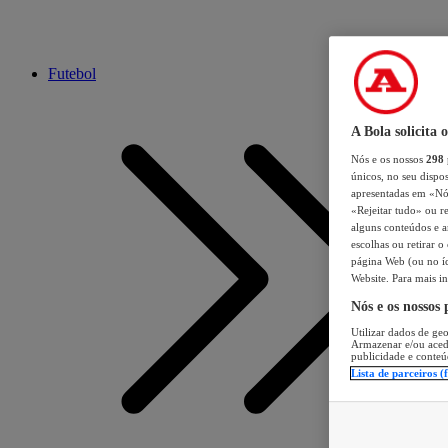
Futebol
A Bola solicita 
Nós e os nossos
298
únicos, no seu dispos
apresentadas em «Nós 
«Rejeitar tudo» ou re
alguns conteúdos e an
escolhas ou retirar 
página Web (ou no íc
Website. Para mais in
Nós e os nossos
Utilizar dados de geo
Armazenar e/ou aced
publicidade e conteú
Lista de parceiros (