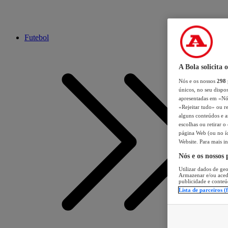
Futebol
A Bola solicita 
Nós e os nossos
298
únicos, no seu dispos
apresentadas em «Nós 
«Rejeitar tudo» ou re
alguns conteúdos e an
escolhas ou retirar 
página Web (ou no íc
Website. Para mais in
Nós e os nossos
Utilizar dados de geo
Armazenar e/ou aced
publicidade e conteú
Lista de parceiros (