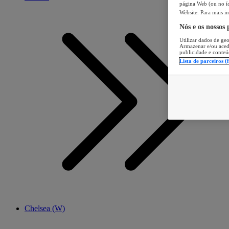
página Web (ou no íc
Website. Para mais in
Nós e os nossos
Utilizar dados de geo
Armazenar e/ou aced
publicidade e conteú
Lista de parceiros (
Chelsea (W)