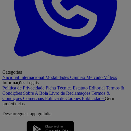
Categorias
Nacional
Internacional
Modalidades
Opinião
Mercado
Vídeos
Informações Legais
Política de Privacidade
Ficha Técnica
Estatuto Editorial
Termos &
Condições
Sobre A Bola
Livro de Reclamações
Termos &
Condições Comerciais
Política de Cookies
Publicidade
Gerir
preferências
Descarregue a
app gratuita