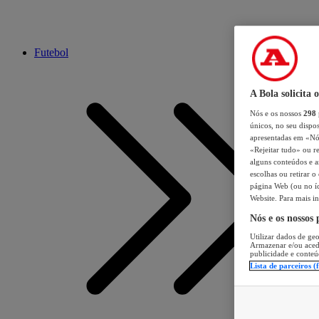
Futebol
A Bola solicita 
Nós e os nossos
298
únicos, no seu dispos
apresentadas em «Nós 
«Rejeitar tudo» ou re
alguns conteúdos e an
escolhas ou retirar 
página Web (ou no íc
Website. Para mais in
Nós e os nossos
Utilizar dados de geo
Armazenar e/ou aced
publicidade e conteú
Lista de parceiros (