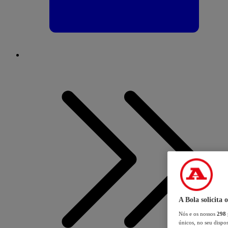
A Bola solicita 
Nós e os nossos
298
únicos, no seu dispos