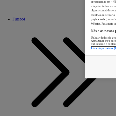
apresentadas em «Nós 
«Rejeitar tudo» ou re
alguns conteúdos e an
escolhas ou retirar 
Futebol
página Web (ou no íc
Website. Para mais in
Nós e os nossos
Utilizar dados de geo
Armazenar e/ou aced
publicidade e conteú
Lista de parceiros (