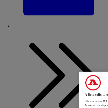
A Bola solicita 
Nós e os nossos
298
únicos, no seu dispos