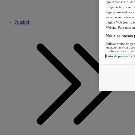
apresentadas em «Nós 
«Rejeitar tudo» ou re
alguns conteúdos e an
escolhas ou retirar 
Futebol
página Web (ou no íc
Website. Para mais in
Nós e os nossos
Utilizar dados de geo
Armazenar e/ou aced
publicidade e conteú
Lista de parceiros (