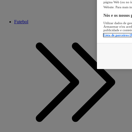
página Web (ou no íc
Website. Para mais in
Nós e os nossos
Futebol
Utilizar dados de geo
Armazenar e/ou aced
publicidade e conteú
Lista de parceiros (