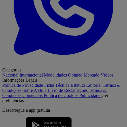
Categorias
Nacional
Internacional
Modalidades
Opinião
Mercado
Vídeos
Informações Legais
Política de Privacidade
Ficha Técnica
Estatuto Editorial
Termos &
Condições
Sobre A Bola
Livro de Reclamações
Termos &
Condições Comerciais
Política de Cookies
Publicidade
Gerir
preferências
Descarregue a
app gratuita