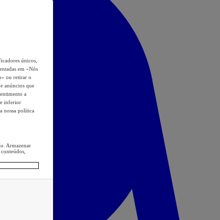
icadores únicos,
esentadas em «Nós
o» ou retirar o
s e anúncios que
sentimento a
e inferior
a nossa política
ção. Armazenar
 conteúdos,