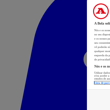
A Bola sol
Nós e os nos
no seu dispos
e os nossos pa
seu consentim
vê poderão não
qualquer mome
esquerda da p
de privacidad
Nós e os n
Utilizar dados
e/ou aceder a
estudos de au
Lista de parc