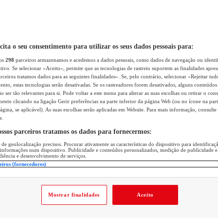
icita o seu consentimento para utilizar os seus dados pessoais para:
sos
298
parceiros armazenamos e acedemos a dados pessoais, como dados de navegação ou identif
itivo. Se selecionar «Aceito», permite que as tecnologias de rastreio suportem as finalidades apr
rceiros tratamos dados para as seguintes finalidades». Se, pelo contrário, selecionar «Rejeitar tud
ento, estas tecnologias serão desativadas. Se os rastreadores forem desativados, alguns conteúdo
 ser tão relevantes para si. Pode voltar a este menu para alterar as suas escolhas ou retirar o con
nto clicando na ligação Gerir preferências na parte inferior da página Web (ou no ícone na part
ágina, se aplicável). As suas escolhas serão aplicadas em Website. Para mais informação, consulte 
e.
ossos parceiros tratamos os dados para fornecermos:
 de geolocalização precisos. Procurar ativamente as características do dispositivo para identifica
 informações num dispositivo. Publicidade e conteúdos personalizados, medição de publicidade e
diência e desenvolvimento de serviços.
eiros (fornecedores)
Mostrar finalidades
Aceito