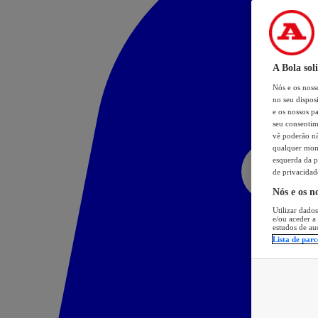
A Bola sol
Nós e os nos
no seu dispos
e os nossos pa
seu consentim
vê poderão não
qualquer mome
esquerda da p
de privacidad
Nós e os n
Utilizar dados
e/ou aceder a
estudos de au
Lista de parc