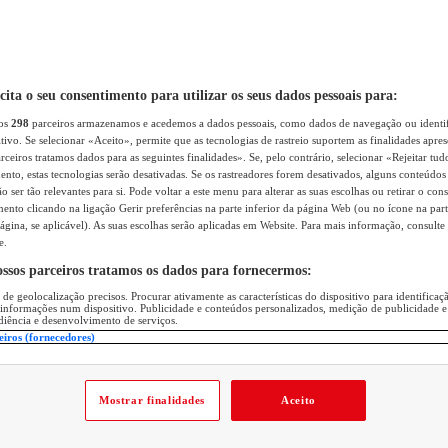
icita o seu consentimento para utilizar os seus dados pessoais para:
sos
298
parceiros armazenamos e acedemos a dados pessoais, como dados de navegação ou identif
itivo. Se selecionar «Aceito», permite que as tecnologias de rastreio suportem as finalidades apr
rceiros tratamos dados para as seguintes finalidades». Se, pelo contrário, selecionar «Rejeitar tud
ento, estas tecnologias serão desativadas. Se os rastreadores forem desativados, alguns conteúdo
 ser tão relevantes para si. Pode voltar a este menu para alterar as suas escolhas ou retirar o con
nto clicando na ligação Gerir preferências na parte inferior da página Web (ou no ícone na part
ágina, se aplicável). As suas escolhas serão aplicadas em Website. Para mais informação, consulte 
e.
ossos parceiros tratamos os dados para fornecermos:
 de geolocalização precisos. Procurar ativamente as características do dispositivo para identifica
 informações num dispositivo. Publicidade e conteúdos personalizados, medição de publicidade e
diência e desenvolvimento de serviços.
eiros (fornecedores)
Mostrar finalidades
Aceito