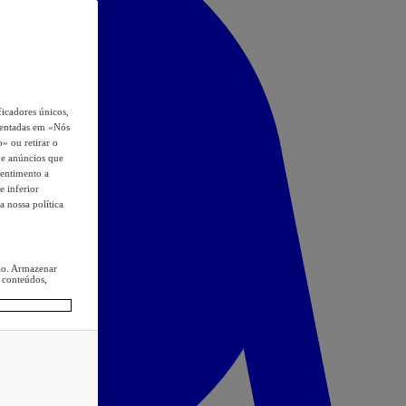
icadores únicos,
esentadas em «Nós
o» ou retirar o
s e anúncios que
sentimento a
e inferior
a nossa política
ção. Armazenar
 conteúdos,