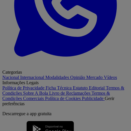
Categorias
Nacional
Internacional
Modalidades
Opinião
Mercado
Vídeos
Informações Legais
Política de Privacidade
Ficha Técnica
Estatuto Editorial
Termos &
Condições
Sobre A Bola
Livro de Reclamações
Termos &
Condições Comerciais
Política de Cookies
Publicidade
Gerir
preferências
Descarregue a
app gratuita