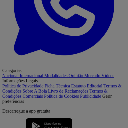
Categorias
Nacional
Internacional
Modalidades
Opinião
Mercado
Vídeos
Informações Legais
Política de Privacidade
Ficha Técnica
Estatuto Editorial
Termos &
Condições
Sobre A Bola
Livro de Reclamações
Termos &
Condições Comerciais
Política de Cookies
Publicidade
Gerir
preferências
Descarregue a
app gratuita