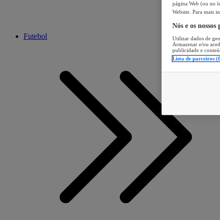
página Web (ou no íc
Website. Para mais in
Nós e os nossos
Futebol
Utilizar dados de geo
Armazenar e/ou aced
publicidade e conteú
Lista de parceiros (