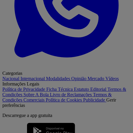
Categorias
Nacional
Internacional
Modalidades
Opinião
Mercado
Vídeos
Informações Legais
Política de Privacidade
Ficha Técnica
Estatuto Editorial
Termos &
Condições
Sobre A Bola
Livro de Reclamações
Termos &
Condições Comerciais
Política de Cookies
Publicidade
Gerir
preferências
Descarregue a
app gratuita