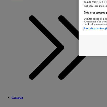
página Web (ou no íc
Website. Para mais in
Nós e os nossos
Utilizar dados de geo
Armazenar e/ou aced
publicidade e conteú
Lista de parceiros (
Canadá