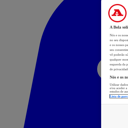
A Bola sol
Nós e os nos
no seu dispos
e os nossos pa
seu consentim
vê poderão não
qualquer mome
esquerda da p
de privacidad
Nós e os n
Utilizar dados
e/ou aceder a
estudos de au
Lista de parc