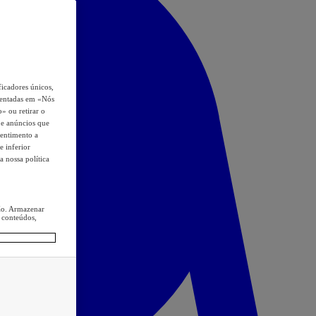
icadores únicos,
esentadas em «Nós
o» ou retirar o
s e anúncios que
sentimento a
e inferior
a nossa política
ção. Armazenar
 conteúdos,