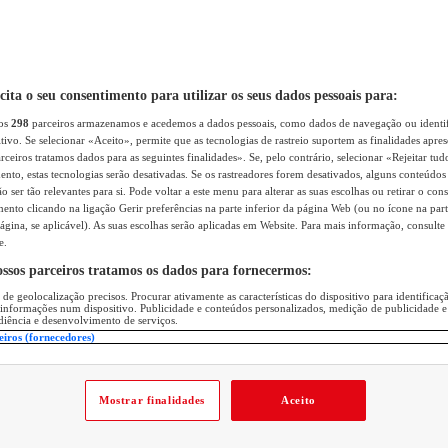
icita o seu consentimento para utilizar os seus dados pessoais para:
sos
298
parceiros armazenamos e acedemos a dados pessoais, como dados de navegação ou identif
itivo. Se selecionar «Aceito», permite que as tecnologias de rastreio suportem as finalidades apr
rceiros tratamos dados para as seguintes finalidades». Se, pelo contrário, selecionar «Rejeitar tud
ento, estas tecnologias serão desativadas. Se os rastreadores forem desativados, alguns conteúdo
 ser tão relevantes para si. Pode voltar a este menu para alterar as suas escolhas ou retirar o con
nto clicando na ligação Gerir preferências na parte inferior da página Web (ou no ícone na part
ágina, se aplicável). As suas escolhas serão aplicadas em Website. Para mais informação, consulte 
e.
ossos parceiros tratamos os dados para fornecermos:
 de geolocalização precisos. Procurar ativamente as características do dispositivo para identifica
 informações num dispositivo. Publicidade e conteúdos personalizados, medição de publicidade e
diência e desenvolvimento de serviços.
eiros (fornecedores)
Mostrar finalidades
Aceito