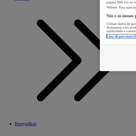
página Web (ou no íc
Website. Para mais in
Nós e os nossos
Utilizar dados de geo
Armazenar e/ou aced
publicidade e conteú
Lista de parceiros (
Bunyodkor