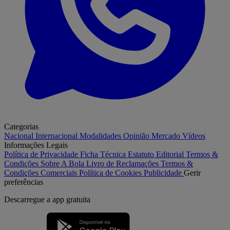
Categorias
Nacional
Internacional
Modalidades
Opinião
Mercado
Vídeos
Informações Legais
Política de Privacidade
Ficha Técnica
Estatuto Editorial
Termos &
Condições
Sobre A Bola
Livro de Reclamações
Termos &
Condições Comerciais
Política de Cookies
Publicidade
Gerir
preferências
Descarregue a
app gratuita