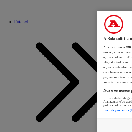
Futebol
A Bola solicita 
Nós e os nossos
298
únicos, no seu dispos
apresentadas em «Nós 
«Rejeitar tudo» ou re
alguns conteúdos e an
escolhas ou retirar 
página Web (ou no íc
Website. Para mais in
Nós e os nossos
Utilizar dados de geo
Armazenar e/ou aced
publicidade e conteú
Lista de parceiros (