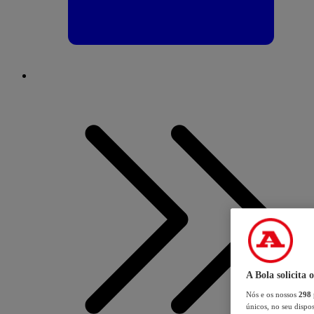
A Bola solicita 
Nós e os nossos
298
únicos, no seu dispos