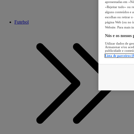
apresentadas em «Nós 
«Rejeitar tudo» ou re
alguns conteúdos e an
escolhas ou retirar 
Futebol
página Web (ou no íc
Website. Para mais in
Nós e os nossos
Utilizar dados de geo
Armazenar e/ou aced
publicidade e conteú
Lista de parceiros (