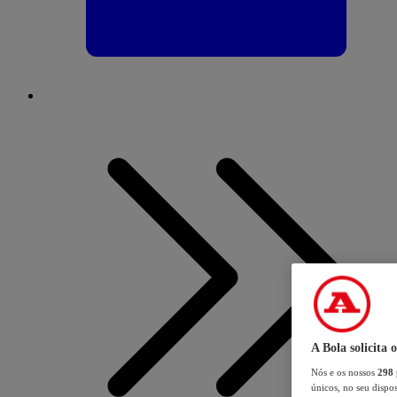
A Bola solicita 
Nós e os nossos
298
únicos, no seu dispos