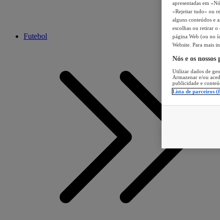
apresentadas em «Nós 
«Rejeitar tudo» ou re
alguns conteúdos e an
escolhas ou retirar 
Futebol
página Web (ou no íc
Website. Para mais in
Nós e os nossos
Utilizar dados de geo
Armazenar e/ou aced
publicidade e conteú
Lista de parceiros (