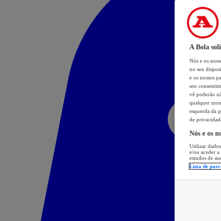
A Bola sol
Nós e os nos
no seu dispos
e os nossos pa
seu consentim
vê poderão não
qualquer mome
esquerda da p
de privacidad
Nós e os n
Utilizar dados
e/ou aceder a
estudos de au
Lista de parc