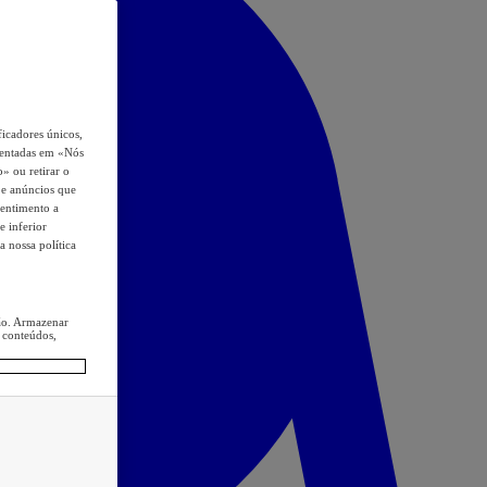
icadores únicos,
esentadas em «Nós
o» ou retirar o
s e anúncios que
sentimento a
e inferior
a nossa política
ção. Armazenar
 conteúdos,