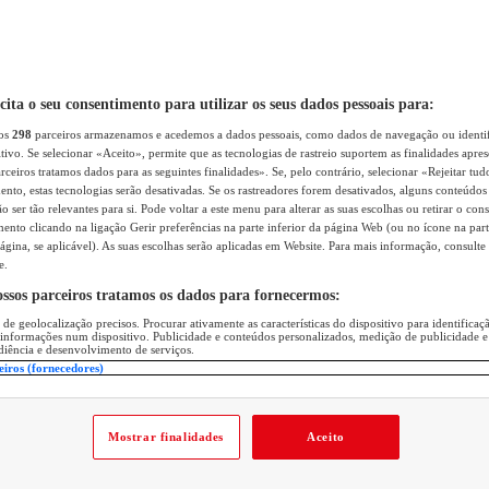
icita o seu consentimento para utilizar os seus dados pessoais para:
sos
298
parceiros armazenamos e acedemos a dados pessoais, como dados de navegação ou identif
itivo. Se selecionar «Aceito», permite que as tecnologias de rastreio suportem as finalidades apr
rceiros tratamos dados para as seguintes finalidades». Se, pelo contrário, selecionar «Rejeitar tud
ento, estas tecnologias serão desativadas. Se os rastreadores forem desativados, alguns conteúdo
 ser tão relevantes para si. Pode voltar a este menu para alterar as suas escolhas ou retirar o con
nto clicando na ligação Gerir preferências na parte inferior da página Web (ou no ícone na part
ágina, se aplicável). As suas escolhas serão aplicadas em Website. Para mais informação, consulte 
e.
ossos parceiros tratamos os dados para fornecermos:
 de geolocalização precisos. Procurar ativamente as características do dispositivo para identifica
 informações num dispositivo. Publicidade e conteúdos personalizados, medição de publicidade e
diência e desenvolvimento de serviços.
eiros (fornecedores)
Mostrar finalidades
Aceito