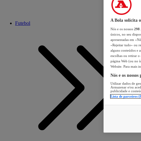
A Bola solicita 
Futebol
Nós e os nossos
298
únicos, no seu dispos
apresentadas em «Nós 
«Rejeitar tudo» ou re
alguns conteúdos e an
escolhas ou retirar 
página Web (ou no íc
Website. Para mais in
Nós e os nossos
Utilizar dados de geo
Armazenar e/ou aced
publicidade e conteú
Lista de parceiros (