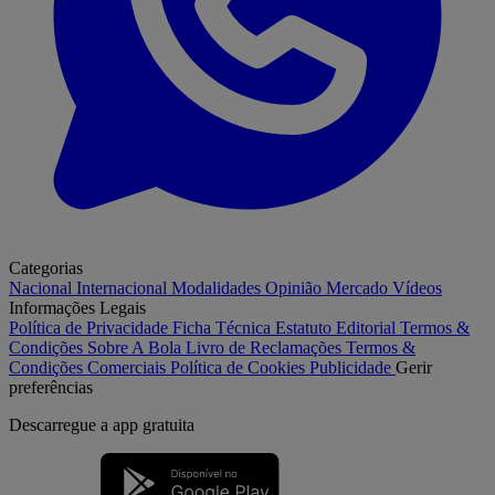
Categorias
Nacional
Internacional
Modalidades
Opinião
Mercado
Vídeos
Informações Legais
Política de Privacidade
Ficha Técnica
Estatuto Editorial
Termos &
Condições
Sobre A Bola
Livro de Reclamações
Termos &
Condições Comerciais
Política de Cookies
Publicidade
Gerir
preferências
Descarregue a
app gratuita