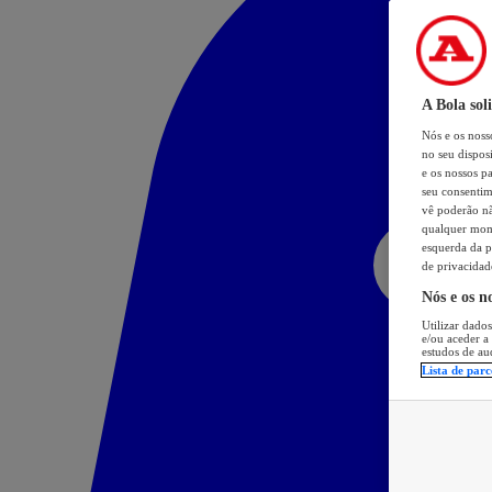
A Bola sol
Nós e os nos
no seu dispos
e os nossos pa
seu consentim
vê poderão não
qualquer mome
esquerda da p
de privacidad
Nós e os n
Utilizar dados
e/ou aceder a
estudos de au
Lista de parc