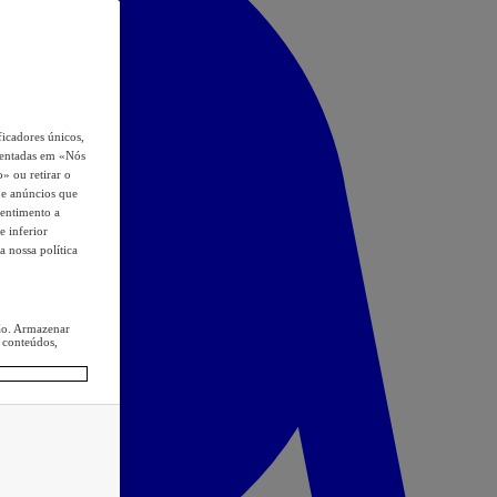
icadores únicos,
esentadas em «Nós
o» ou retirar o
s e anúncios que
sentimento a
e inferior
a nossa política
ção. Armazenar
 conteúdos,