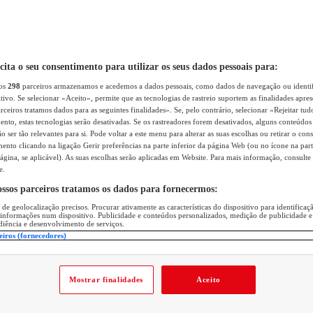
icita o seu consentimento para utilizar os seus dados pessoais para:
sos
298
parceiros armazenamos e acedemos a dados pessoais, como dados de navegação ou identif
itivo. Se selecionar «Aceito», permite que as tecnologias de rastreio suportem as finalidades apr
rceiros tratamos dados para as seguintes finalidades». Se, pelo contrário, selecionar «Rejeitar tud
ento, estas tecnologias serão desativadas. Se os rastreadores forem desativados, alguns conteúdo
 ser tão relevantes para si. Pode voltar a este menu para alterar as suas escolhas ou retirar o con
nto clicando na ligação Gerir preferências na parte inferior da página Web (ou no ícone na part
ágina, se aplicável). As suas escolhas serão aplicadas em Website. Para mais informação, consulte 
e.
ossos parceiros tratamos os dados para fornecermos:
 de geolocalização precisos. Procurar ativamente as características do dispositivo para identifica
 informações num dispositivo. Publicidade e conteúdos personalizados, medição de publicidade e
diência e desenvolvimento de serviços.
eiros (fornecedores)
Mostrar finalidades
Aceito