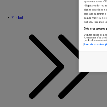
apresentadas em «Nós 
«Rejeitar tudo» ou re
alguns conteúdos e an
escolhas ou retirar 
Futebol
página Web (ou no íc
Website. Para mais in
Nós e os nossos
Utilizar dados de geo
Armazenar e/ou aced
publicidade e conteú
Lista de parceiros (