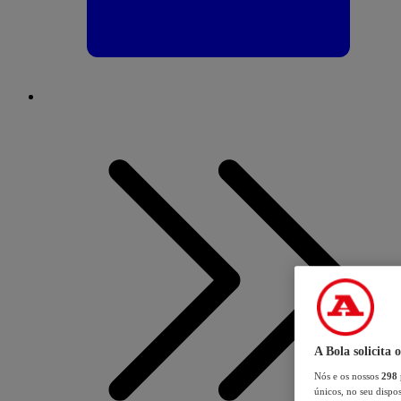
A Bola solicita 
Nós e os nossos
298
únicos, no seu dispos