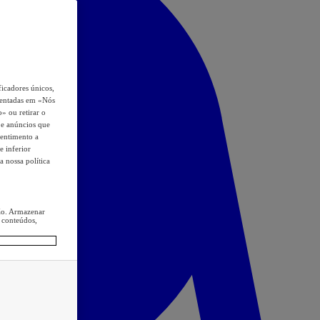
icadores únicos,
esentadas em «Nós
o» ou retirar o
s e anúncios que
sentimento a
e inferior
a nossa política
ção. Armazenar
 conteúdos,