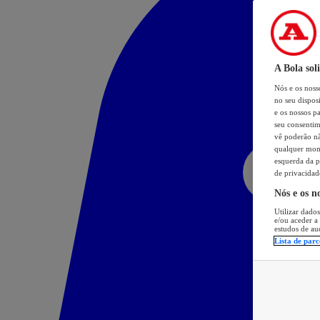
A Bola sol
Nós e os nos
no seu dispos
e os nossos pa
seu consentim
vê poderão não
qualquer mome
esquerda da p
de privacidad
Nós e os n
Utilizar dados
e/ou aceder a
estudos de au
Lista de parc