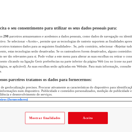
icita o seu consentimento para utilizar os seus dados pessoais para:
sos
298
parceiros armazenamos e acedemos a dados pessoais, como dados de navegação ou identif
itivo. Se selecionar «Aceito», permite que as tecnologias de rastreio suportem as finalidades apr
rceiros tratamos dados para as seguintes finalidades». Se, pelo contrário, selecionar «Rejeitar tud
ento, estas tecnologias serão desativadas. Se os rastreadores forem desativados, alguns conteúdo
 ser tão relevantes para si. Pode voltar a este menu para alterar as suas escolhas ou retirar o con
nto clicando na ligação Gerir preferências na parte inferior da página Web (ou no ícone na part
ágina, se aplicável). As suas escolhas serão aplicadas em Website. Para mais informação, consulte 
e.
ossos parceiros tratamos os dados para fornecermos:
 de geolocalização precisos. Procurar ativamente as características do dispositivo para identifica
 informações num dispositivo. Publicidade e conteúdos personalizados, medição de publicidade e
diência e desenvolvimento de serviços.
eiros (fornecedores)
Mostrar finalidades
Aceito