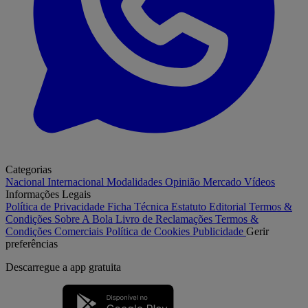
Categorias
Nacional
Internacional
Modalidades
Opinião
Mercado
Vídeos
Informações Legais
Política de Privacidade
Ficha Técnica
Estatuto Editorial
Termos &
Condições
Sobre A Bola
Livro de Reclamações
Termos &
Condições Comerciais
Política de Cookies
Publicidade
Gerir
preferências
Descarregue a
app gratuita