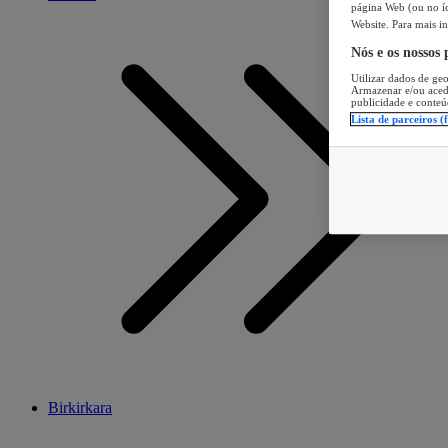
página Web (ou no íc
Website. Para mais in
Nós e os nossos
Utilizar dados de geo
Armazenar e/ou aced
publicidade e conteú
Lista de parceiros (
Birkirkara