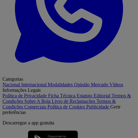
Categorias
Nacional
Internacional
Modalidades
Opinião
Mercado
Vídeos
Informações Legais
Política de Privacidade
Ficha Técnica
Estatuto Editorial
Termos &
Condições
Sobre A Bola
Livro de Reclamações
Termos &
Condições Comerciais
Política de Cookies
Publicidade
Gerir
preferências
Descarregue a
app gratuita