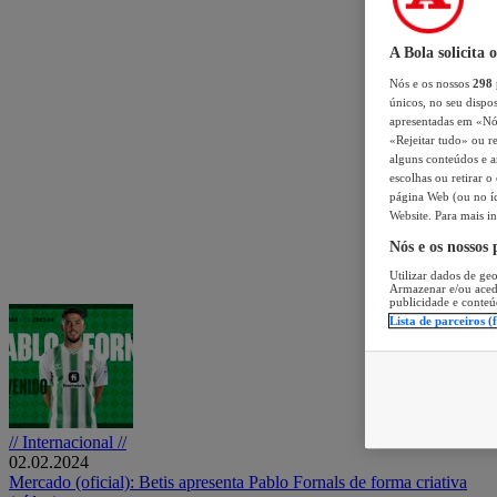
A Bola solicita 
Nós e os nossos
298
únicos, no seu dispos
apresentadas em «Nós 
«Rejeitar tudo» ou re
alguns conteúdos e an
escolhas ou retirar 
página Web (ou no íc
Website. Para mais in
Nós e os nossos
Utilizar dados de geo
Armazenar e/ou aced
publicidade e conteú
Lista de parceiros (
// Internacional //
02.02.2024
Mercado (oficial): Betis apresenta Pablo Fornals de forma criativa