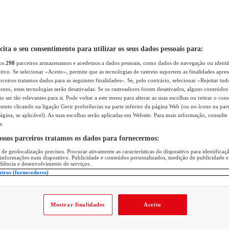
icita o seu consentimento para utilizar os seus dados pessoais para:
sos
298
parceiros armazenamos e acedemos a dados pessoais, como dados de navegação ou identif
itivo. Se selecionar «Aceito», permite que as tecnologias de rastreio suportem as finalidades apr
rceiros tratamos dados para as seguintes finalidades». Se, pelo contrário, selecionar «Rejeitar tud
ento, estas tecnologias serão desativadas. Se os rastreadores forem desativados, alguns conteúdo
 ser tão relevantes para si. Pode voltar a este menu para alterar as suas escolhas ou retirar o con
nto clicando na ligação Gerir preferências na parte inferior da página Web (ou no ícone na part
ágina, se aplicável). As suas escolhas serão aplicadas em Website. Para mais informação, consulte 
e.
ossos parceiros tratamos os dados para fornecermos:
 de geolocalização precisos. Procurar ativamente as características do dispositivo para identifica
 informações num dispositivo. Publicidade e conteúdos personalizados, medição de publicidade e
diência e desenvolvimento de serviços.
eiros (fornecedores)
Mostrar finalidades
Aceito