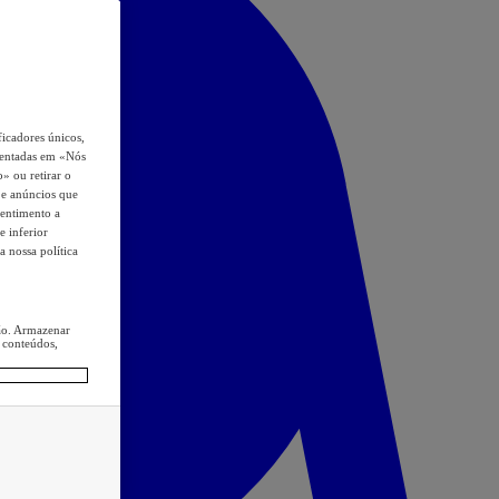
icadores únicos,
esentadas em «Nós
o» ou retirar o
s e anúncios que
sentimento a
e inferior
a nossa política
ção. Armazenar
 conteúdos,