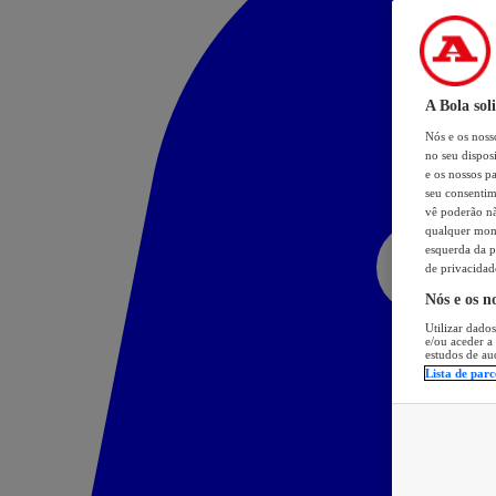
A Bola sol
Nós e os nos
no seu dispos
e os nossos pa
seu consentim
vê poderão não
qualquer mome
esquerda da p
de privacidad
Nós e os n
Utilizar dados
e/ou aceder a
estudos de au
Lista de parc