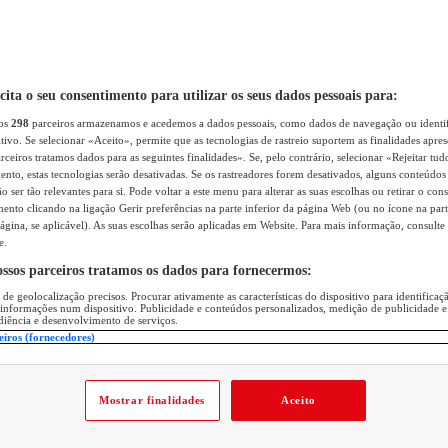
icita o seu consentimento para utilizar os seus dados pessoais para:
sos
298
parceiros armazenamos e acedemos a dados pessoais, como dados de navegação ou identif
itivo. Se selecionar «Aceito», permite que as tecnologias de rastreio suportem as finalidades apr
rceiros tratamos dados para as seguintes finalidades». Se, pelo contrário, selecionar «Rejeitar tud
ento, estas tecnologias serão desativadas. Se os rastreadores forem desativados, alguns conteúdo
 ser tão relevantes para si. Pode voltar a este menu para alterar as suas escolhas ou retirar o con
nto clicando na ligação Gerir preferências na parte inferior da página Web (ou no ícone na part
ágina, se aplicável). As suas escolhas serão aplicadas em Website. Para mais informação, consulte 
e.
ossos parceiros tratamos os dados para fornecermos:
 de geolocalização precisos. Procurar ativamente as características do dispositivo para identifica
 informações num dispositivo. Publicidade e conteúdos personalizados, medição de publicidade e
diência e desenvolvimento de serviços.
eiros (fornecedores)
Mostrar finalidades
Aceito