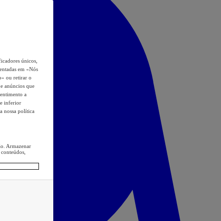
icadores únicos,
esentadas em «Nós
o» ou retirar o
s e anúncios que
sentimento a
e inferior
a nossa política
ção. Armazenar
 conteúdos,