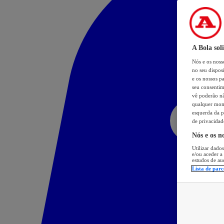
A Bola sol
Nós e os nos
no seu dispos
e os nossos pa
seu consentim
vê poderão não
qualquer mome
esquerda da p
de privacidad
Nós e os n
Utilizar dados
e/ou aceder a
estudos de au
Lista de parc