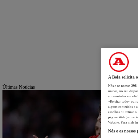
A Bola solicita 
Nós e os nossos
298
Últimas Notícias
únicos, no seu dispos
apresentadas em «Nós 
«Rejeitar tudo» ou re
alguns conteúdos e an
escolhas ou retirar 
página Web (ou no íc
Website. Para mais in
Nós e os nossos