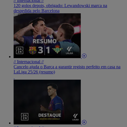
// Internacional //
120 golos depois, obrigado: Lewandowski marca na
despedida pelo Barcelona
// Internacional //
Cancelo ajuda o Barça a garantir registo perfeito em casa na
LaLiga 25/26 (resumo)