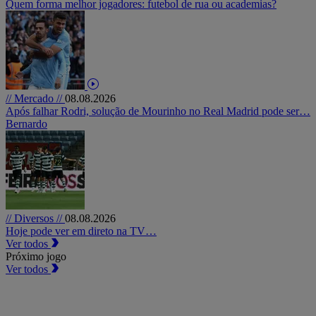
Quem forma melhor jogadores: futebol de rua ou academias?
// Mercado //
08.08.2026
Após falhar Rodri, solução de Mourinho no Real Madrid pode ser…
Bernardo
// Diversos //
08.08.2026
Hoje pode ver em direto na TV…
Ver todos
Próximo jogo
Ver todos