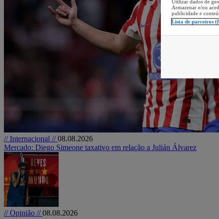
Utilizar dados de geo
Armazenar e/ou aced
publicidade e conteú
Lista de parceiros (
// Internacional //
08.08.2026
Mercado: Diego Simeone taxativo em relação a Julián Álvarez
// Opinião //
08.08.2026