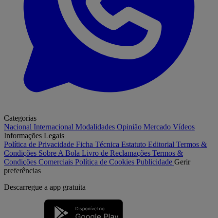
Categorias
Nacional
Internacional
Modalidades
Opinião
Mercado
Vídeos
Informações Legais
Política de Privacidade
Ficha Técnica
Estatuto Editorial
Termos &
Condições
Sobre A Bola
Livro de Reclamações
Termos &
Condições Comerciais
Política de Cookies
Publicidade
Gerir
preferências
Descarregue a
app gratuita