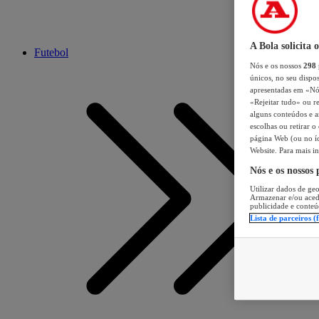
A Bola solicita 
Futebol
Nós e os nossos
298
únicos, no seu dispos
apresentadas em «Nós 
«Rejeitar tudo» ou re
alguns conteúdos e an
escolhas ou retirar 
página Web (ou no íc
Website. Para mais in
Nós e os nossos
Utilizar dados de geo
Armazenar e/ou aced
publicidade e conteú
Lista de parceiros (