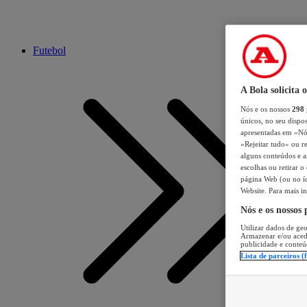
Futebol
A Bola solicita 
Nós e os nossos
298
únicos, no seu dispos
apresentadas em «Nós 
«Rejeitar tudo» ou re
alguns conteúdos e an
escolhas ou retirar 
página Web (ou no íc
Website. Para mais in
Nós e os nossos
Utilizar dados de geo
Armazenar e/ou aced
publicidade e conteú
Lista de parceiros (