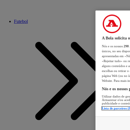
Futebol
A Bola solicita 
Nós e os nossos
298
únicos, no seu dispos
apresentadas em «Nós 
«Rejeitar tudo» ou re
alguns conteúdos e an
escolhas ou retirar 
página Web (ou no íc
Website. Para mais in
Nós e os nossos
Utilizar dados de geo
Armazenar e/ou aced
publicidade e conteú
Lista de parceiros (