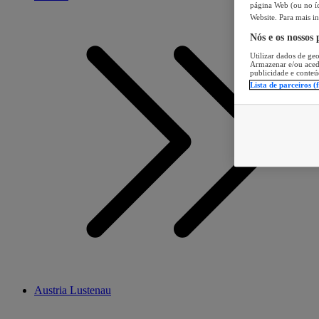
página Web (ou no íc
Website. Para mais in
Nós e os nossos
Utilizar dados de geo
Armazenar e/ou aced
publicidade e conteú
Lista de parceiros (
Austria Lustenau