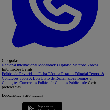
Categorias
Nacional
Internacional
Modalidades
Opinião
Mercado
Vídeos
Informações Legais
Política de Privacidade
Ficha Técnica
Estatuto Editorial
Termos &
Condições
Sobre A Bola
Livro de Reclamações
Termos &
Condições Comerciais
Política de Cookies
Publicidade
Gerir
preferências
Descarregue a
app gratuita