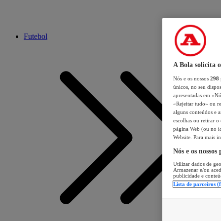
Futebol
A Bola solicita 
Nós e os nossos
298
únicos, no seu dispos
apresentadas em «Nós 
«Rejeitar tudo» ou re
alguns conteúdos e an
escolhas ou retirar 
página Web (ou no íc
Website. Para mais in
Nós e os nossos
Utilizar dados de geo
Armazenar e/ou aced
publicidade e conteú
Lista de parceiros (