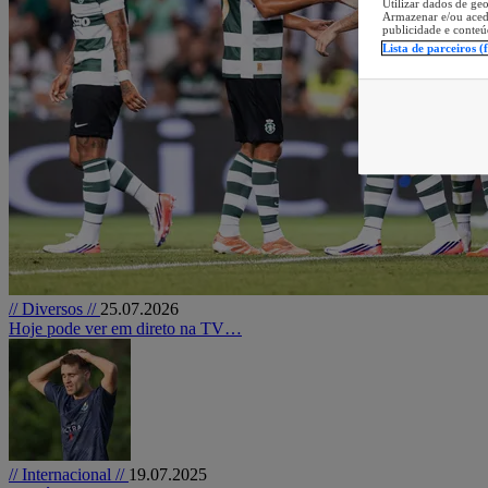
Utilizar dados de geo
Armazenar e/ou aced
publicidade e conteú
Lista de parceiros (
// Diversos //
25.07.2026
Hoje pode ver em direto na TV…
// Internacional //
19.07.2025