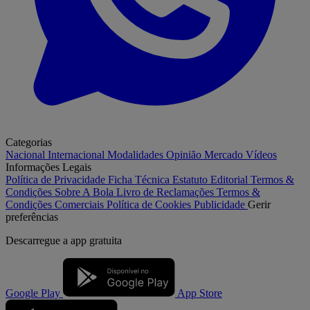
Categorias
Nacional
Internacional
Modalidades
Opinião
Mercado
Vídeos
Informações Legais
Política de Privacidade
Ficha Técnica
Estatuto Editorial
Termos &
Condições
Sobre A Bola
Livro de Reclamações
Termos &
Condições Comerciais
Política de Cookies
Publicidade
Gerir
preferências
Descarregue a
app gratuita
Google Play
App Store