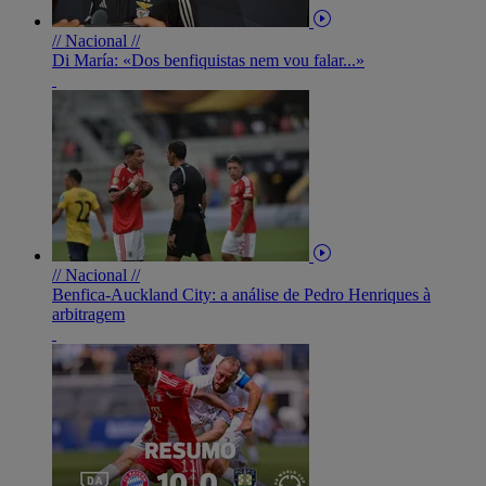
// Nacional //
Di María: «Dos benfiquistas nem vou falar...»
// Nacional //
Benfica-Auckland City: a análise de Pedro Henriques à
arbitragem