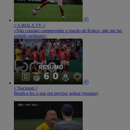
// A BOLA TV //
«Não consigo compreender a reação de Kokçu, não me faz
sentido nenhum!»
// Nacional //
Benfica fez o que era preciso: golear (resumo)