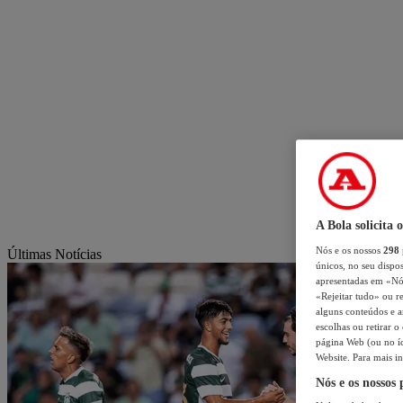
A Bola solicita 
Nós e os nossos
298
Últimas Notícias
únicos, no seu dispos
apresentadas em «Nós 
«Rejeitar tudo» ou re
alguns conteúdos e an
escolhas ou retirar 
página Web (ou no íc
Website. Para mais in
Nós e os nossos