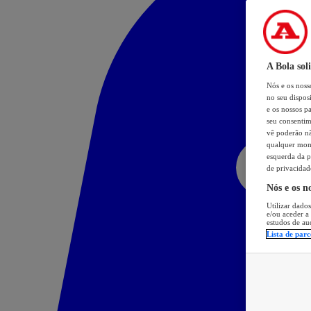
A Bola sol
Nós e os nos
no seu dispos
e os nossos pa
seu consentim
vê poderão não
qualquer mome
esquerda da p
de privacidad
Nós e os n
Utilizar dados
e/ou aceder a
estudos de au
Lista de parc