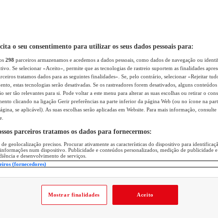
icita o seu consentimento para utilizar os seus dados pessoais para:
sos
298
parceiros armazenamos e acedemos a dados pessoais, como dados de navegação ou identif
itivo. Se selecionar «Aceito», permite que as tecnologias de rastreio suportem as finalidades apr
rceiros tratamos dados para as seguintes finalidades». Se, pelo contrário, selecionar «Rejeitar tud
ento, estas tecnologias serão desativadas. Se os rastreadores forem desativados, alguns conteúdo
 ser tão relevantes para si. Pode voltar a este menu para alterar as suas escolhas ou retirar o con
nto clicando na ligação Gerir preferências na parte inferior da página Web (ou no ícone na part
ágina, se aplicável). As suas escolhas serão aplicadas em Website. Para mais informação, consulte 
e.
ossos parceiros tratamos os dados para fornecermos:
 de geolocalização precisos. Procurar ativamente as características do dispositivo para identifica
 informações num dispositivo. Publicidade e conteúdos personalizados, medição de publicidade e
diência e desenvolvimento de serviços.
eiros (fornecedores)
Mostrar finalidades
Aceito