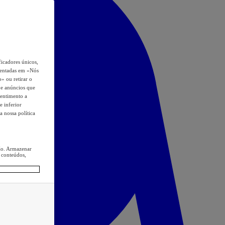
icadores únicos,
esentadas em «Nós
o» ou retirar o
s e anúncios que
sentimento a
e inferior
a nossa política
ção. Armazenar
 conteúdos,