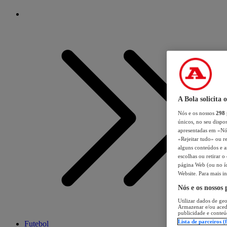
A Bola solicita 
Nós e os nossos
298
únicos, no seu dispos
apresentadas em «Nós 
«Rejeitar tudo» ou re
alguns conteúdos e an
escolhas ou retirar 
página Web (ou no íc
Website. Para mais in
Nós e os nossos
Utilizar dados de geo
Armazenar e/ou aced
publicidade e conteú
Lista de parceiros (
Futebol