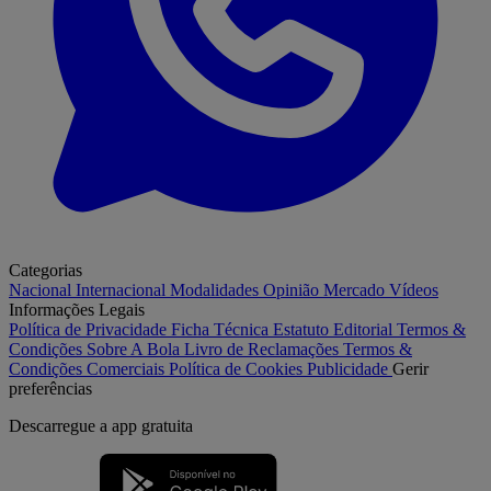
Categorias
Nacional
Internacional
Modalidades
Opinião
Mercado
Vídeos
Informações Legais
Política de Privacidade
Ficha Técnica
Estatuto Editorial
Termos &
Condições
Sobre A Bola
Livro de Reclamações
Termos &
Condições Comerciais
Política de Cookies
Publicidade
Gerir
preferências
Descarregue a
app gratuita