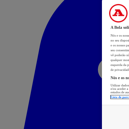
A Bola sol
Nós e os nos
no seu dispos
e os nossos pa
seu consentim
vê poderão não
qualquer mome
esquerda da p
de privacidad
Nós e os n
Utilizar dados
e/ou aceder a
estudos de au
Lista de parc