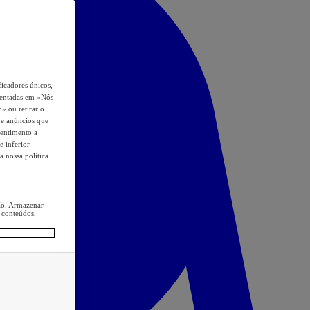
icadores únicos,
esentadas em «Nós
o» ou retirar o
s e anúncios que
sentimento a
e inferior
a nossa política
ção. Armazenar
 conteúdos,