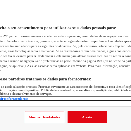
icita o seu consentimento para utilizar os seus dados pessoais para:
sos
298
parceiros armazenamos e acedemos a dados pessoais, como dados de navegação ou identif
itivo. Se selecionar «Aceito», permite que as tecnologias de rastreio suportem as finalidades apr
rceiros tratamos dados para as seguintes finalidades». Se, pelo contrário, selecionar «Rejeitar tud
ento, estas tecnologias serão desativadas. Se os rastreadores forem desativados, alguns conteúdo
 ser tão relevantes para si. Pode voltar a este menu para alterar as suas escolhas ou retirar o con
nto clicando na ligação Gerir preferências na parte inferior da página Web (ou no ícone na part
ágina, se aplicável). As suas escolhas serão aplicadas em Website. Para mais informação, consulte 
e.
ossos parceiros tratamos os dados para fornecermos:
 de geolocalização precisos. Procurar ativamente as características do dispositivo para identifica
 informações num dispositivo. Publicidade e conteúdos personalizados, medição de publicidade e
diência e desenvolvimento de serviços.
eiros (fornecedores)
Mostrar finalidades
Aceito